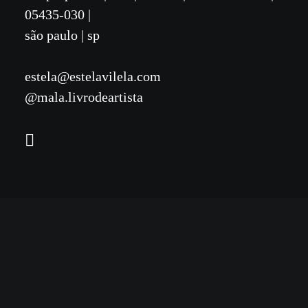
05435-030 |
são paulo | sp
estela@estelavilela.com
@mala.livrodeartista