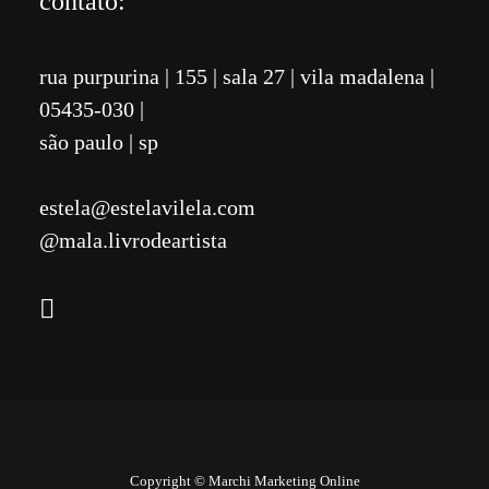
contato:
rua purpurina
|
155
| sala 27 | vila madalena
|
05435-030 |
são paulo | sp
estela@estelavilela.com
@mala.livrodeartista
Copyright © Marchi Marketing Online